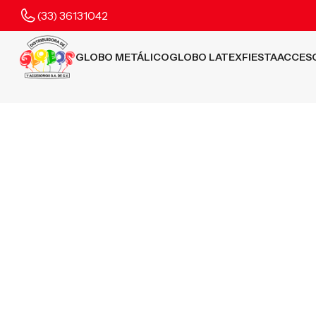
(33) 36131042
GLOBO METÁLICO
GLOBO LATEX
FIESTA
ACCES