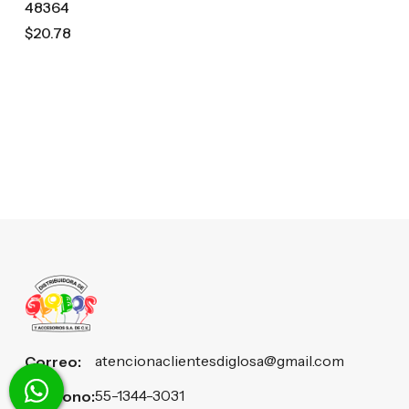
48364
$20.78
atencionaclientesdiglosa@gmail.com
Correo:
55-1344-3031
Teléfono: