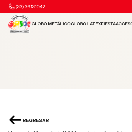
(33) 36131042
GLOBO METÁLICO
GLOBO LATEX
FIESTA
ACCES
REGRESAR