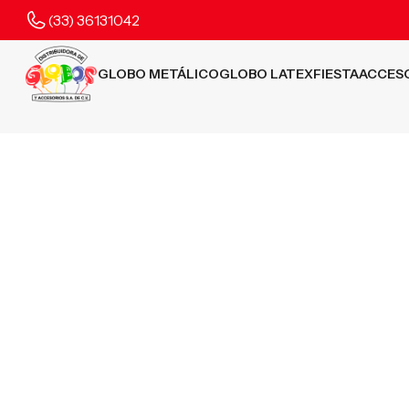
(33) 36131042
GLOBO METÁLICO
GLOBO LATEX
FIESTA
ACCES