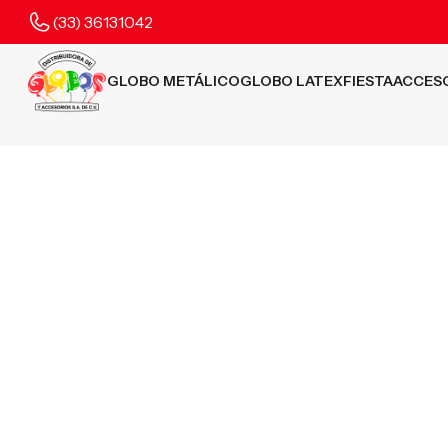
(33) 36131042
GLOBO METÁLICO
GLOBO LATEX
FIESTA
ACCES